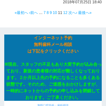
2018年07月25日 18:40
«最初へ
‹前へ
…
7
8
9
10
11
12
次へ›
最後へ»
インターネット予約
無料歯科メール相談
は下記をクリックください
※現在、スタッフの不足もあり大変予約が込み合っ
ており、新規の患者様の対応が難しくなっており
ます。２か月以上先の予約になることも多くある
状態です。そのため、ご迷惑をおかけしますが、
一時的にネットからの予約の申し込みを閉鎖して
おります。ご了承ください。
無料口腔外科・歯科相談