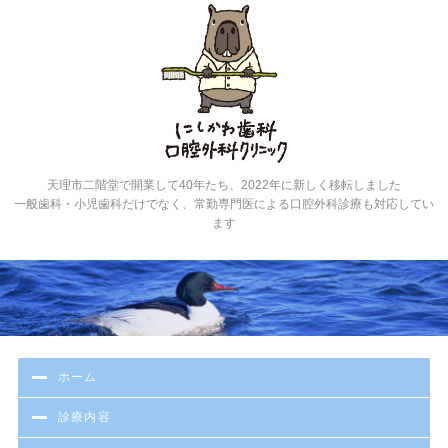
にし
天理市二階堂で開業して40年たち、2022年に新しく移転しました
一般歯科・小児歯科だけでなく、常勤専門医による口腔外科診療も対応してい
ます
ホーム
診療内容