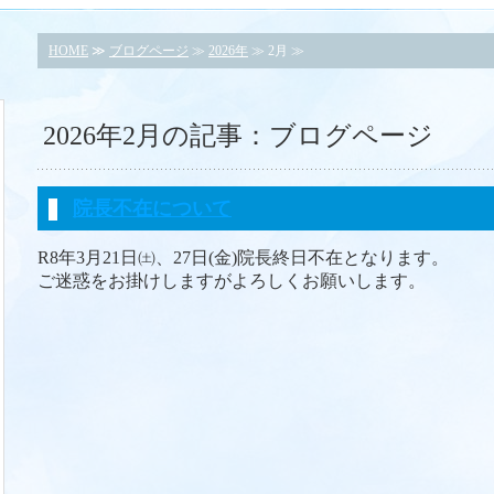
HOME
≫
ブログページ
≫
2026年
≫ 2月 ≫
2026年2月の記事：ブログページ
院長不在について
R8年3月21日㈯、27日(金)院長終日不在となります。
ご迷惑をお掛けしますがよろしくお願いします。