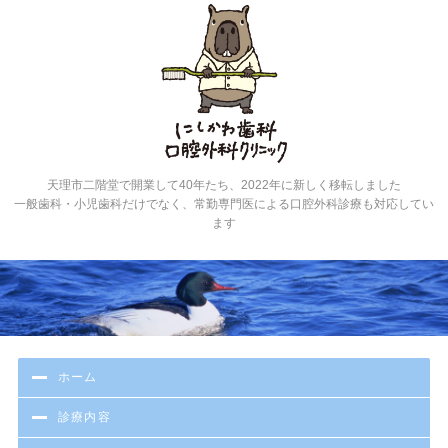
にし
天理市二階堂で開業して40年たち、2022年に新しく移転しました
一般歯科・小児歯科だけでなく、常勤専門医による口腔外科診療も対応してい
ます
ホーム
診療内容