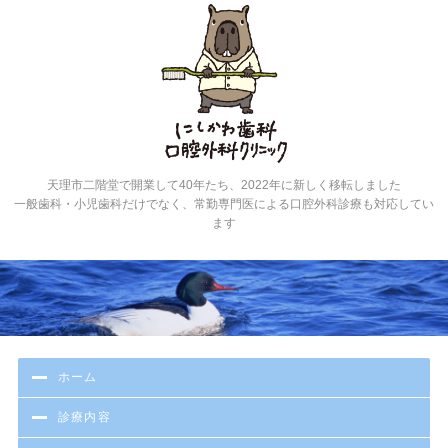
にし
天理市二階堂で開業して40年たち、2022年に新しく移転しました
一般歯科・小児歯科だけでなく、常勤専門医による口腔外科診療も対応してい
ます
ホーム
診療内容